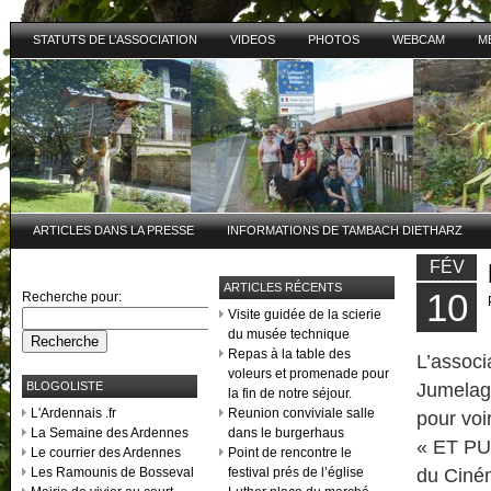
STATUTS DE L’ASSOCIATION
VIDEOS
PHOTOS
WEBCAM
M
ARTICLES DANS LA PRESSE
INFORMATIONS DE TAMBACH DIETHARZ
FÉV
ARTICLES RÉCENTS
10
Recherche pour:
Visite guidée de la scierie
du musée technique
Repas à la table des
L’assoc
voleurs et promenade pour
BLOGOLISTE
Jumelage
la fin de notre séjour.
L'Ardennais .fr
Reunion conviviale salle
pour voir
La Semaine des Ardennes
dans le burgerhaus
« ET PU
Le courrier des Ardennes
Point de rencontre le
Les Ramounis de Bosseval
festival prés de l’église
du Ciné