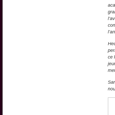
aca
gra
l’a
con
l’a
Heu
per
ce 
jeu
met
San
nou