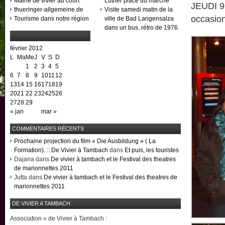
Mairie de vivier au court
Luther place du marché
JEUDI 9
thueringer-allgemeine.de
Visite samedi matin de la
occasion
Tourisme dans notre région
ville de Bad Langensalza
dans un bus..rétro de 1976.
février 2012
L
Ma
Me
J
V
S
D
1
2
3
4
5
6
7
8
9
10
11
12
13
14
15
16
17
18
19
20
21
22
23
24
25
26
27
28
29
« jan
mar »
COMMENTAIRES RÉCENTS
Prochaine projection du film « Die Ausbildung » ( La
Formation). :: De Vivier à Tambach
dans
Et puis, les touristes
Dajana dans
De vivier à tambach et le Festival des theatres
de marionnettes 2011
Jutta dans
De vivier à tambach et le Festival des theatres de
marionnettes 2011
DE VIVIER A TAMBACH
Association « de Vivier à Tambach :