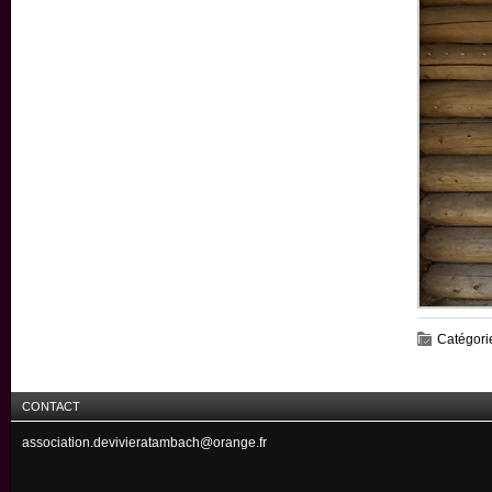
Catégori
CONTACT
association.devivieratambach@orange.fr