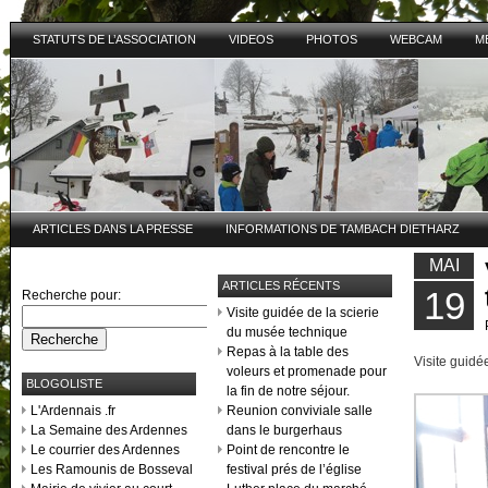
STATUTS DE L’ASSOCIATION
VIDEOS
PHOTOS
WEBCAM
M
ARTICLES DANS LA PRESSE
INFORMATIONS DE TAMBACH DIETHARZ
MAI
ARTICLES RÉCENTS
19
Recherche pour:
Visite guidée de la scierie
du musée technique
Repas à la table des
Visite guidé
voleurs et promenade pour
BLOGOLISTE
la fin de notre séjour.
L'Ardennais .fr
Reunion conviviale salle
La Semaine des Ardennes
dans le burgerhaus
Le courrier des Ardennes
Point de rencontre le
Les Ramounis de Bosseval
festival prés de l’église