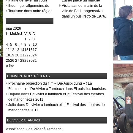
Mairie de vivier au court
Luther place du marché
thueringer-allgemeine.de
Visite samedi matin de la
Tourisme dans notre région
ville de Bad Langensalza
dans un bus..rétro de 1976.
mai 2026
L
Ma
Me
J
V
S
D
1
2
3
4
5
6
7
8
9
10
11
12
13
14
15
16
17
18
19
20
21
22
23
24
25
26
27
28
29
30
31
« fév
COMMENTAIRES RÉCENTS
Prochaine projection du film « Die Ausbildung » ( La
Formation). :: De Vivier à Tambach
dans
Et puis, les touristes
Dajana dans
De vivier à tambach et le Festival des theatres
de marionnettes 2011
Jutta dans
De vivier à tambach et le Festival des theatres de
marionnettes 2011
DE VIVIER A TAMBACH
Association « de Vivier à Tambach :