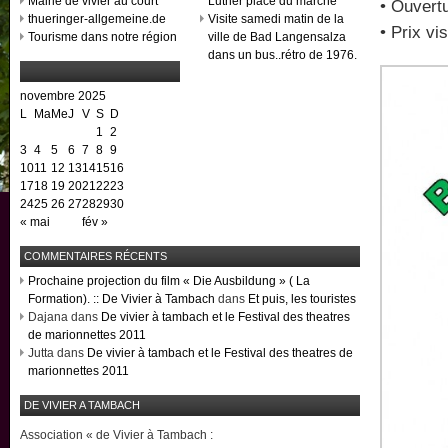
Mairie de vivier au court
Luther place du marché
• Ouvertu
thueringer-allgemeine.de
Visite samedi matin de la
• Prix vis
Tourisme dans notre région
ville de Bad Langensalza
dans un bus..rétro de 1976.
novembre 2025
L
Ma
Me
J
V
S
D
1
2
3
4
5
6
7
8
9
10
11
12
13
14
15
16
17
18
19
20
21
22
23
24
25
26
27
28
29
30
« mai
fév »
COMMENTAIRES RÉCENTS
Prochaine projection du film « Die Ausbildung » ( La
Formation). :: De Vivier à Tambach
dans
Et puis, les touristes
Dajana dans
De vivier à tambach et le Festival des theatres
de marionnettes 2011
Jutta dans
De vivier à tambach et le Festival des theatres de
marionnettes 2011
DE VIVIER A TAMBACH
Association « de Vivier à Tambach :