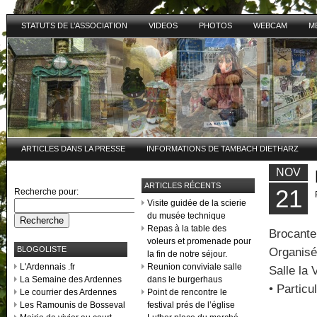
STATUTS DE L’ASSOCIATION
VIDEOS
PHOTOS
WEBCAM
M
ARTICLES DANS LA PRESSE
INFORMATIONS DE TAMBACH DIETHARZ
NOV
ARTICLES RÉCENTS
21
Recherche pour:
Visite guidée de la scierie
du musée technique
Repas à la table des
Brocante
voleurs et promenade pour
BLOGOLISTE
Organisé
la fin de notre séjour.
L'Ardennais .fr
Reunion conviviale salle
Salle la 
La Semaine des Ardennes
dans le burgerhaus
• Particu
Le courrier des Ardennes
Point de rencontre le
Les Ramounis de Bosseval
festival prés de l’église