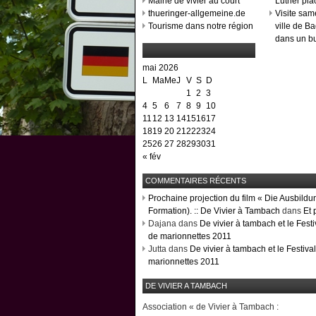
Mairie de vivier au court
Luther pl
thueringer-allgemeine.de
Visite sam
Tourisme dans notre région
ville de B
dans un bu
mai 2026
L
Ma
Me
J
V
S
D
1
2
3
4
5
6
7
8
9
10
11
12
13
14
15
16
17
18
19
20
21
22
23
24
25
26
27
28
29
30
31
« fév
COMMENTAIRES RÉCENTS
Prochaine projection du film « Die Ausbildu
Formation). :: De Vivier à Tambach
dans
Et 
Dajana dans
De vivier à tambach et le Festi
de marionnettes 2011
Jutta dans
De vivier à tambach et le Festiva
marionnettes 2011
DE VIVIER A TAMBACH
Association « de Vivier à Tambach :