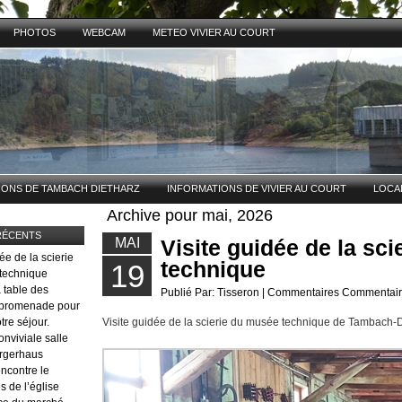
PHOTOS
WEBCAM
METEO VIVIER AU COURT
IONS DE TAMBACH DIETHARZ
INFORMATIONS DE VIVIER AU COURT
LOCAL
Archive pour mai, 2026
RÉCENTS
MAI
Visite guidée de la sc
ée de la scierie
technique
19
technique
 table des
Publié Par:
Tisseron
| Commentaires
Commentair
t promenade pour
otre séjour.
Visite guidée de la scierie du musée technique de Tambach-
nviviale salle
urgerhaus
encontre le
és de l’église