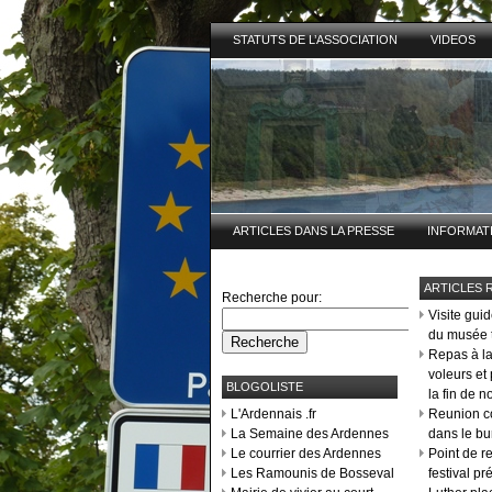
STATUTS DE L’ASSOCIATION
VIDEOS
ARTICLES DANS LA PRESSE
INFORMAT
ARTICLES 
Recherche pour:
Visite guid
du musée 
Repas à la
voleurs e
BLOGOLISTE
la fin de n
L'Ardennais .fr
Reunion co
La Semaine des Ardennes
dans le b
Le courrier des Ardennes
Point de r
Les Ramounis de Bosseval
festival pr