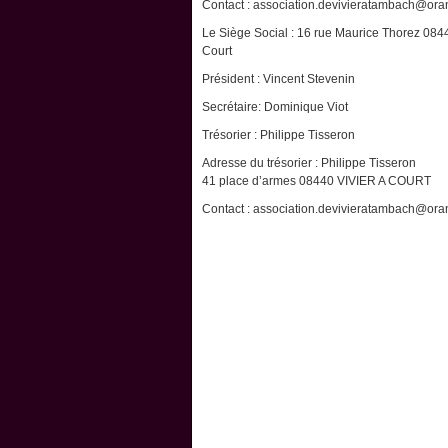
Contact : association.devivieratambach@oran
Le Siège Social : 16 rue Maurice Thorez 0844
Court
Président : Vincent Stevenin
Secrétaire: Dominique Viot
Trésorier : Philippe Tisseron
Adresse du trésorier : Philippe Tisseron
41 place d’armes 08440 VIVIER A COURT
Contact : association.devivieratambach@oran