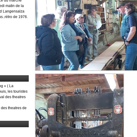
ace du marché
edi matin de la
ad Langensalza
s..rétro de 1976.
ng » ( La
puis, les touristes
val des theatres
l des theatres de