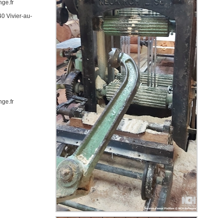
ge.fr
0 Vivier-au-
ge.fr