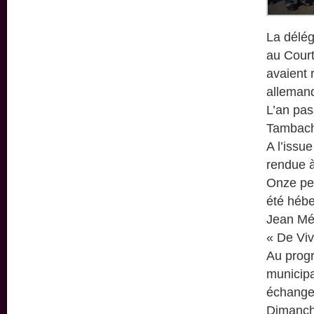
La délég
au Court
avaient 
allemand
L’an pas
Tambach-
A l’issue
rendue à
Onze per
été hébe
Jean Méh
« De Viv
Au progr
municipa
échange
Dimanche