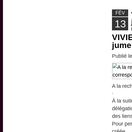
FÉV
13
VIVI
jume
Publié l
A la rec
À la sui
délégati
des lien
Pour per
créée.