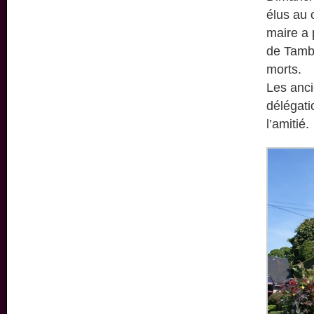
élus au 
maire a 
de Tamba
morts.
Les anci
délégati
l’amitié.