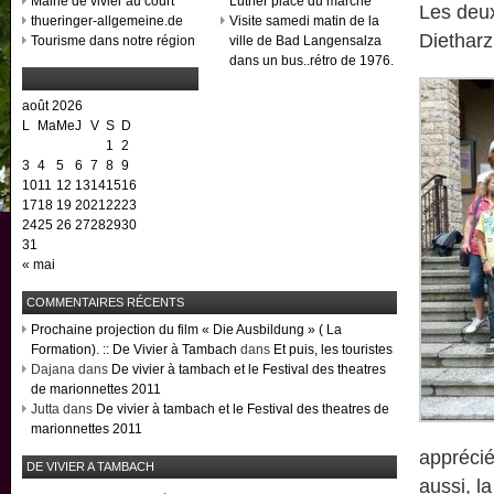
Mairie de vivier au court
Luther place du marché
Les deux
thueringer-allgemeine.de
Visite samedi matin de la
Dietharz
Tourisme dans notre région
ville de Bad Langensalza
dans un bus..rétro de 1976.
août 2026
L
Ma
Me
J
V
S
D
1
2
3
4
5
6
7
8
9
10
11
12
13
14
15
16
17
18
19
20
21
22
23
24
25
26
27
28
29
30
31
« mai
COMMENTAIRES RÉCENTS
Prochaine projection du film « Die Ausbildung » ( La
Formation). :: De Vivier à Tambach
dans
Et puis, les touristes
Dajana dans
De vivier à tambach et le Festival des theatres
de marionnettes 2011
Jutta dans
De vivier à tambach et le Festival des theatres de
marionnettes 2011
apprécié
DE VIVIER A TAMBACH
aussi, l