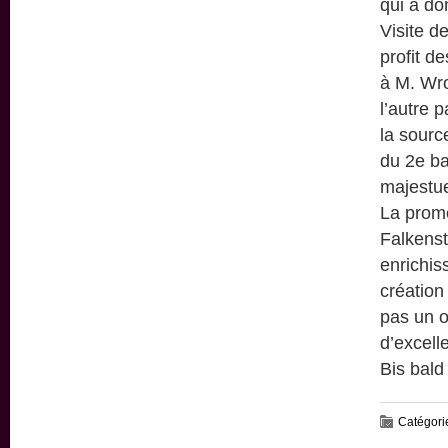
qui a do
Visite d
profit d
à M. Wro
l’autre p
la sourc
du 2e ba
majestu
La prom
Falkenst
enrichis
création
pas un o
d’excell
Bis bald
Catégori