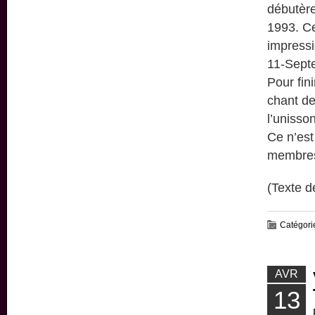
débutère
1993. Ce
impressi
11-Sept
Pour fin
chant de
l’unisson
Ce n’est
membres 
(Texte d
Catégori
AVR
13