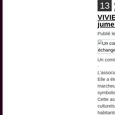
13
VIVI
jume
Publié l
Un comit
L’associ
Elle a é
marcheu
symbolis
Cette as
culturel
habitant