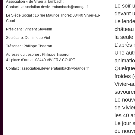
Association « de Vivier à Tambach :
Le soir 
Contact : association.devivieratambach@orange.fr
devant u
Le Siège Social : 16 rue Maurice Thorez 08440 Vivier-au-
Le lende
Court
château 
Président : Vincent Stevenin
la seule
Secrétaire: Dominique Viot
L’après 
Trésorier : Philippe Tisseron
Une aut
Adresse du trésorier : Philippe Tisseron
animatio
41 place d’armes 08440 VIVIER A COURT
Quelques
Contact : association.devivieratambach@orange.fr
froides 
Vivier-a
savourer
Le nouve
de Vivie
les 40 a
Le jour 
du nouv