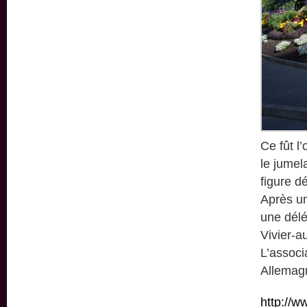
Ce fût 
le jume
figure 
Après un
une délé
Vivier-a
L’associ
Allemag
http://w