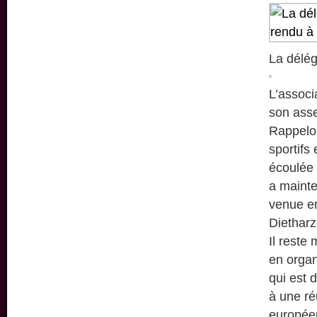
La délég
L’associ
son ass
Rappelon
sportifs
écoulée 
a mainte
venue e
Dietharz
Il reste
en organ
qui est 
à une r
européen