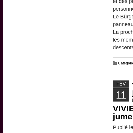
et des p
personne
Le Bürge
panneau 
La proch
les memb
descente
Catégori
FÉV
11
VIVI
jume
Publié l