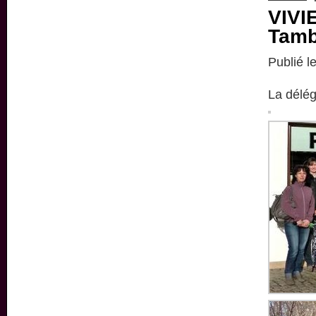
VIVI
Tamb
Publié l
La déléga