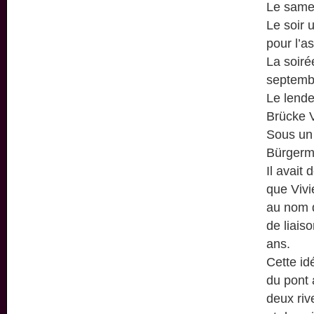
Le samed
Le soir 
pour l’as
La soiré
septembr
Le lende
Brücke V
Sous un 
Bürgerme
Il avait
que Vivi
au nom d
de liais
ans.
Cette id
du pont 
deux riv