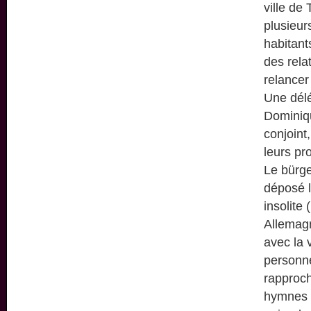
ville de
plusieur
habitant
des rela
relancer
Une délé
Dominiqu
conjoint
leurs pr
Le bürge
déposé l
insolite 
Allemagn
avec la 
personne
rapproch
hymnes n