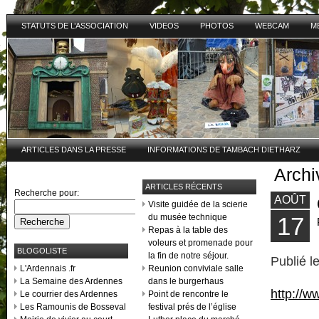
STATUTS DE L’ASSOCIATION
VIDEOS
PHOTOS
WEBCAM
M
ARTICLES DANS LA PRESSE
INFORMATIONS DE TAMBACH DIETHARZ
Arch
ARTICLES RÉCENTS
Recherche pour:
AOÛT
Visite guidée de la scierie
du musée technique
17
Repas à la table des
voleurs et promenade pour
BLOGOLISTE
la fin de notre séjour.
Publié l
L'Ardennais .fr
Reunion conviviale salle
La Semaine des Ardennes
dans le burgerhaus
http://w
Le courrier des Ardennes
Point de rencontre le
Les Ramounis de Bosseval
festival prés de l’église